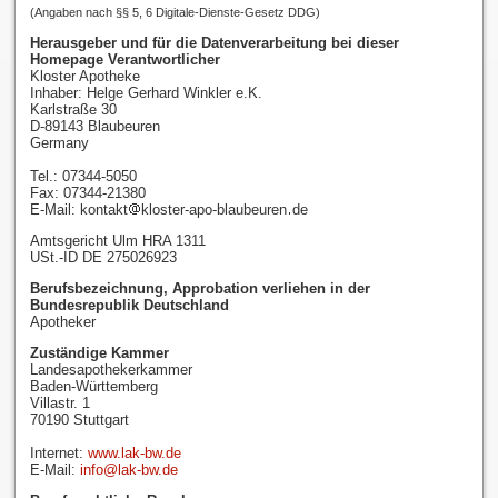
(Angaben nach §§ 5, 6 Digitale-Dienste-Gesetz DDG)
Herausgeber und für die Datenverarbeitung bei dieser
Homepage Verantwortlicher
Kloster Apotheke
Inhaber: Helge Gerhard Winkler e.K.
Karlstraße 30
D-89143 Blaubeuren
Germany
Tel.: 07344-5050
Fax: 07344-21380
E-Mail: kontakt
kloster-apo-blaubeuren
de
Amtsgericht Ulm HRA 1311
USt.-ID DE 275026923
Berufsbezeichnung, Approbation verliehen in der
Bundesrepublik Deutschland
Apotheker
Zuständige Kammer
Landesapothekerkammer
Baden-Württemberg
Villastr. 1
70190 Stuttgart
Internet:
www.lak-bw.de
E-Mail:
info@lak-bw.de