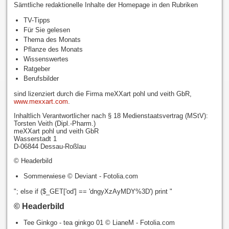
Sämtliche redaktionelle Inhalte der Homepage in den Rubriken
TV-Tipps
Für Sie gelesen
Thema des Monats
Pflanze des Monats
Wissenswertes
Ratgeber
Berufsbilder
sind lizenziert durch die Firma meXXart pohl und veith GbR,
www.mexxart.com
.
Inhaltlich Verantwortlicher nach § 18 Medienstaatsvertrag (MStV):
Torsten Veith (Dipl.-Pharm.)
meXXart pohl und veith GbR
Wasserstadt 1
D-06844 Dessau-Roßlau
© Headerbild
Sommerwiese © Deviant - Fotolia.com
"; else if ($_GET['od'] == 'dngyXzAyMDY%3D') print "
© Headerbild
Tee Ginkgo - tea ginkgo 01 © LianeM - Fotolia.com