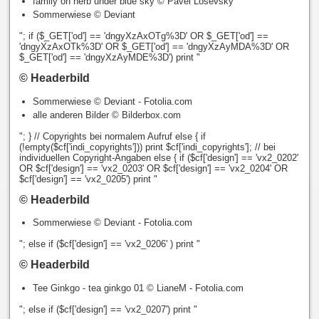
family on herb under blue sky © Pavel Losevsky
Sommerwiese © Deviant
"; if ($_GET['od'] == 'dngyXzAxOTg%3D' OR $_GET['od'] ==
'dngyXzAxOTk%3D' OR $_GET['od'] == 'dngyXzAyMDA%3D' OR
$_GET['od'] == 'dngyXzAyMDE%3D') print "
© Headerbild
Sommerwiese © Deviant - Fotolia.com
alle anderen Bilder © Bilderbox.com
"; } // Copyrights bei normalem Aufruf else { if
(!empty($cf['indi_copyrights'])) print $cf['indi_copyrights']; // bei
individuellen Copyright-Angaben else { if ($cf['design'] == 'vx2_0202'
OR $cf['design'] == 'vx2_0203' OR $cf['design'] == 'vx2_0204' OR
$cf['design'] == 'vx2_0205') print "
© Headerbild
Sommerwiese © Deviant - Fotolia.com
"; else if ($cf['design'] == 'vx2_0206' ) print "
© Headerbild
Tee Ginkgo - tea ginkgo 01 © LianeM - Fotolia.com
"; else if ($cf['design'] == 'vx2_0207') print "