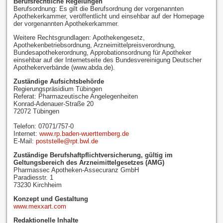
Berufsrechtliche Regelungen
Berufsordnung: Es gilt die Berufsordnung der vorgenannten
Apothekerkammer, veröffentlicht und einsehbar auf der Homepage
der vorgenannten Apothekerkammer.
Weitere Rechtsgrundlagen: Apothekengesetz,
Apothekenbetriebsordnung, Arzneimittelpreisverordnung,
Bundesapothekerordnung, Approbationsordnung für Apotheker
einsehbar auf der Internetseite des Bundesvereinigung Deutscher
Apothekerverbände (www.abda.de).
Zuständige Aufsichtsbehörde
Regierungspräsidium Tübingen
Referat: Pharmazeutische Angelegenheiten
Konrad-Adenauer-Straße 20
72072 Tübingen
Telefon: 07071/757-0
Internet:
www.rp.baden-wuerttemberg.de
E-Mail:
poststelle@rpt.bwl.de
Zuständige Berufshaftpflichtversicherung, gültig im
Geltungsbereich des Arzneimittelgesetzes (AMG)
Pharmassec Apotheken-Assecuranz GmbH
Paradiesstr. 1
73230 Kirchheim
Konzept und Gestaltung
www.mexxart.com
Redaktionelle Inhalte