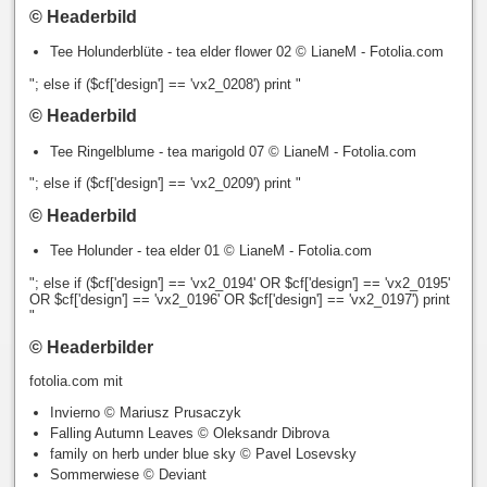
© Headerbild
Tee Holunderblüte - tea elder flower 02 © LianeM - Fotolia.com
"; else if ($cf['design'] == 'vx2_0208') print "
© Headerbild
Tee Ringelblume - tea marigold 07 © LianeM - Fotolia.com
"; else if ($cf['design'] == 'vx2_0209') print "
© Headerbild
Tee Holunder - tea elder 01 © LianeM - Fotolia.com
"; else if ($cf['design'] == 'vx2_0194' OR $cf['design'] == 'vx2_0195'
OR $cf['design'] == 'vx2_0196' OR $cf['design'] == 'vx2_0197') print
"
© Headerbilder
fotolia.com mit
Invierno © Mariusz Prusaczyk
Falling Autumn Leaves © Oleksandr Dibrova
family on herb under blue sky © Pavel Losevsky
Sommerwiese © Deviant