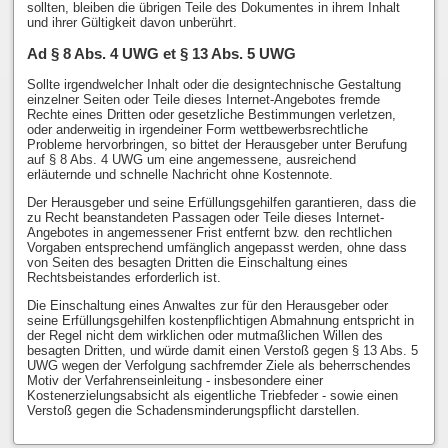
sollten, bleiben die übrigen Teile des Dokumentes in ihrem Inhalt
und ihrer Gültigkeit davon unberührt.
Ad § 8 Abs. 4 UWG et § 13 Abs. 5 UWG
Sollte irgendwelcher Inhalt oder die designtechnische Gestaltung
einzelner Seiten oder Teile dieses Internet-Angebotes fremde
Rechte eines Dritten oder gesetzliche Bestimmungen verletzen,
oder anderweitig in irgendeiner Form wettbewerbsrechtliche
Probleme hervorbringen, so bittet der Herausgeber unter Berufung
auf § 8 Abs. 4 UWG um eine angemessene, ausreichend
erläuternde und schnelle Nachricht ohne Kostennote.
Der Herausgeber und seine Erfüllungsgehilfen garantieren, dass die
zu Recht beanstandeten Passagen oder Teile dieses Internet-
Angebotes in angemessener Frist entfernt bzw. den rechtlichen
Vorgaben entsprechend umfänglich angepasst werden, ohne dass
von Seiten des besagten Dritten die Einschaltung eines
Rechtsbeistandes erforderlich ist.
Die Einschaltung eines Anwaltes zur für den Herausgeber oder
seine Erfüllungsgehilfen kostenpflichtigen Abmahnung entspricht in
der Regel nicht dem wirklichen oder mutmaßlichen Willen des
besagten Dritten, und würde damit einen Verstoß gegen § 13 Abs. 5
UWG wegen der Verfolgung sachfremder Ziele als beherrschendes
Motiv der Verfahrenseinleitung - insbesondere einer
Kostenerzielungsabsicht als eigentliche Triebfeder - sowie einen
Verstoß gegen die Schadensminderungspflicht darstellen.