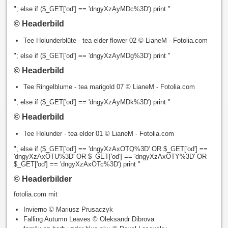
"; else if ($_GET['od'] == 'dngyXzAyMDc%3D') print "
© Headerbild
Tee Holunderblüte - tea elder flower 02 © LianeM - Fotolia.com
"; else if ($_GET['od'] == 'dngyXzAyMDg%3D') print "
© Headerbild
Tee Ringelblume - tea marigold 07 © LianeM - Fotolia.com
"; else if ($_GET['od'] == 'dngyXzAyMDk%3D') print "
© Headerbild
Tee Holunder - tea elder 01 © LianeM - Fotolia.com
"; else if ($_GET['od'] == 'dngyXzAxOTQ%3D' OR $_GET['od'] ==
'dngyXzAxOTU%3D' OR $_GET['od'] == 'dngyXzAxOTY%3D' OR
$_GET['od'] == 'dngyXzAxOTc%3D') print "
© Headerbilder
fotolia.com mit
Invierno © Mariusz Prusaczyk
Falling Autumn Leaves © Oleksandr Dibrova