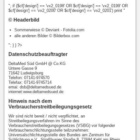
"; if ($cf['design'] == 'vx2_0198' OR $cf['design'] == 'vx2_0199' OR
$cf['design'] == 'vx2_0200' OR $cf['design'] == 'vx2_0201') print "
© Headerbild
Sommerwiese © Deviant - Fotolia.com
alle anderen Bilder © Bilderbox.com
"; } } ?>
Datenschutzbeauftragter
DeltaMed Süd GmbH @ Co.KG
Untere Gasse 9
71642 Ludwigsburg
Telefon: 07141-974570
Telefax: 07141-9745714
emai: dsb@deltamedsued.de
internet:www.deltamedsued.de
Hinweis nach dem
Verbraucherstreitbeilegungsgesetz
Wir sind nicht bereit / nicht verpflichtet, an
Streitbeilegungsverfahren im Sinne des
Verbraucherstreitbeilegungsgesetzes (VSBG) vor folgender
Verbraucherschlichtungsstelle teilzunehmen:
Universalschlichtungsstelle des Bundes am Zentrum für
Schlichtung e.V., Straßburger Straße 8, 77694 Kehl am Rhein,