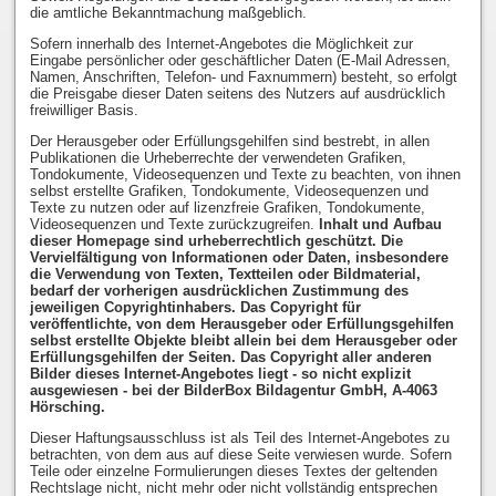
die amtliche Bekanntmachung maßgeblich.
Sofern innerhalb des Internet-Angebotes die Möglichkeit zur
Eingabe persönlicher oder geschäftlicher Daten (E-Mail Adressen,
Namen, Anschriften, Telefon- und Faxnummern) besteht, so erfolgt
die Preisgabe dieser Daten seitens des Nutzers auf ausdrücklich
freiwilliger Basis.
Der Herausgeber oder Erfüllungsgehilfen sind bestrebt, in allen
Publikationen die Urheberrechte der verwendeten Grafiken,
Tondokumente, Videosequenzen und Texte zu beachten, von ihnen
selbst erstellte Grafiken, Tondokumente, Videosequenzen und
Texte zu nutzen oder auf lizenzfreie Grafiken, Tondokumente,
Videosequenzen und Texte zurückzugreifen.
Inhalt und Aufbau
dieser Homepage sind urheberrechtlich geschützt. Die
Vervielfältigung von Informationen oder Daten, insbesondere
die Verwendung von Texten, Textteilen oder Bildmaterial,
bedarf der vorherigen ausdrücklichen Zustimmung des
jeweiligen Copyrightinhabers. Das Copyright für
veröffentlichte, von dem Herausgeber oder Erfüllungsgehilfen
selbst erstellte Objekte bleibt allein bei dem Herausgeber oder
Erfüllungsgehilfen der Seiten. Das Copyright aller anderen
Bilder dieses Internet-Angebotes liegt - so nicht explizit
ausgewiesen - bei der BilderBox Bildagentur GmbH, A-4063
Hörsching.
Dieser Haftungsausschluss ist als Teil des Internet-Angebotes zu
betrachten, von dem aus auf diese Seite verwiesen wurde. Sofern
Teile oder einzelne Formulierungen dieses Textes der geltenden
Rechtslage nicht, nicht mehr oder nicht vollständig entsprechen