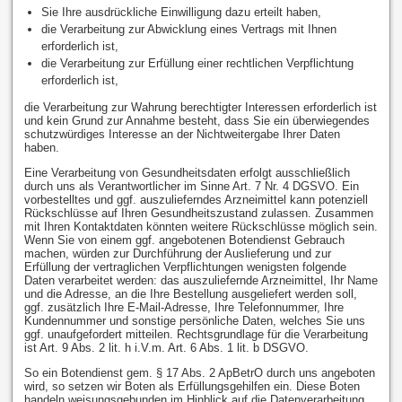
Sie Ihre ausdrückliche Einwilligung dazu erteilt haben,
die Verarbeitung zur Abwicklung eines Vertrags mit Ihnen
erforderlich ist,
die Verarbeitung zur Erfüllung einer rechtlichen Verpflichtung
erforderlich ist,
die Verarbeitung zur Wahrung berechtigter Interessen erforderlich ist
und kein Grund zur Annahme besteht, dass Sie ein überwiegendes
schutzwürdiges Interesse an der Nichtweitergabe Ihrer Daten
haben.
Eine Verarbeitung von Gesundheitsdaten erfolgt ausschließlich
durch uns als Verantwortlicher im Sinne Art. 7 Nr. 4 DGSVO. Ein
vorbestelltes und ggf. auszulieferndes Arzneimittel kann potenziell
Rückschlüsse auf Ihren Gesundheitszustand zulassen. Zusammen
mit Ihren Kontaktdaten könnten weitere Rückschlüsse möglich sein.
Wenn Sie von einem ggf. angebotenen Botendienst Gebrauch
machen, würden zur Durchführung der Auslieferung und zur
Erfüllung der vertraglichen Verpflichtungen wenigsten folgende
Daten verarbeitet werden: das auszuliefernde Arzneimittel, Ihr Name
und die Adresse, an die Ihre Bestellung ausgeliefert werden soll,
ggf. zusätzlich Ihre E-Mail-Adresse, Ihre Telefonnummer, Ihre
Kundennummer und sonstige persönliche Daten, welches Sie uns
ggf. unaufgefordert mitteilen. Rechtsgrundlage für die Verarbeitung
ist Art. 9 Abs. 2 lit. h i.V.m. Art. 6 Abs. 1 lit. b DSGVO.
So ein Botendienst gem. § 17 Abs. 2 ApBetrO durch uns angeboten
wird, so setzen wir Boten als Erfüllungsgehilfen ein. Diese Boten
handeln weisungsgebunden im Hinblick auf die Datenverarbeitung