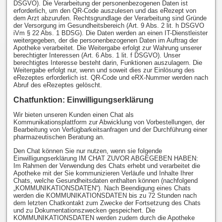
DSGVO). Die Verarbeitung der personenbezogenen Daten ist
erforderlich, um den QR-Code auszulesen und das eRezept von
dem Arzt abzurufen. Rechtsgrundlage der Verarbeitung sind Gründe
der Versorgung im Gesundheitsbereich (Art. 9 Abs. 2 lit. h DSGVO
iVm § 22 Abs. 1 BDSG). Die Daten werden an einen IT-Dienstleister
weitergegeben, der die personenbezogenen Daten im Auftrag der
Apotheke verarbeitet. Die Weitergabe erfolgt zur Wahrung unserer
berechtigter Interessen (Art. 6 Abs. 1 lit. f DSGVO). Unser
berechtigtes Interesse besteht darin, Funktionen auszulagern. Die
Weitergabe erfolgt nur, wenn und soweit dies zur Einlösung des
eRezeptes erforderlich ist. QR-Code und eRX-Nummer werden nach
Abruf des eRezeptes gelöscht.
Chatfunktion: Einwilligungserklärung
Wir bieten unseren Kunden einen Chat als
Kommunikationsplattform zur Abwicklung von Vorbestellungen, der
Bearbeitung von Verfügbarkeitsanfragen und der Durchführung einer
pharmazeutischen Beratung an.
Den Chat können Sie nur nutzen, wenn sie folgende
Einwilligungserklärung IM CHAT ZUVOR ABGEGEBEN HABEN:
Im Rahmen der Verwendung des Chats erhebt und verarbeitet die
Apotheke mit der Sie kommunizieren Verläufe und Inhalte Ihrer
Chats, welche Gesundheitsdaten enthalten können (nachfolgend
„KOMMUNIKATIONSDATEN“). Nach Beendigung eines Chats
werden die KOMMUNIKATIONSDATEN bis zu 72 Stunden nach
dem letzten Chatkontakt zum Zwecke der Fortsetzung des Chats
und zu Dokumentationszwecken gespeichert. Die
KOMMUNIKATIONSDATEN werden zudem durch die Apotheke