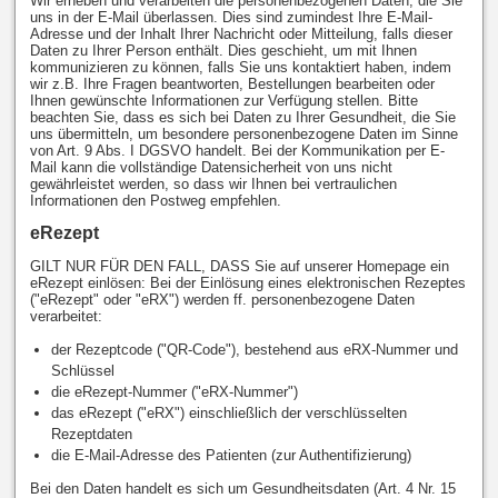
Wir erheben und verarbeiten die personenbezogenen Daten, die Sie
uns in der E-Mail überlassen. Dies sind zumindest Ihre E-Mail-
Adresse und der Inhalt Ihrer Nachricht oder Mitteilung, falls dieser
Daten zu Ihrer Person enthält. Dies geschieht, um mit Ihnen
kommunizieren zu können, falls Sie uns kontaktiert haben, indem
wir z.B. Ihre Fragen beantworten, Bestellungen bearbeiten oder
Ihnen gewünschte Informationen zur Verfügung stellen. Bitte
beachten Sie, dass es sich bei Daten zu Ihrer Gesundheit, die Sie
uns übermitteln, um besondere personenbezogene Daten im Sinne
von Art. 9 Abs. I DGSVO handelt. Bei der Kommunikation per E-
Mail kann die vollständige Datensicherheit von uns nicht
gewährleistet werden, so dass wir Ihnen bei vertraulichen
Informationen den Postweg empfehlen.
eRezept
GILT NUR FÜR DEN FALL, DASS Sie auf unserer Homepage ein
eRezept einlösen: Bei der Einlösung eines elektronischen Rezeptes
("eRezept" oder "eRX") werden ff. personenbezogene Daten
verarbeitet:
der Rezeptcode ("QR-Code"), bestehend aus eRX-Nummer und
Schlüssel
die eRezept-Nummer ("eRX-Nummer")
das eRezept ("eRX") einschließlich der verschlüsselten
Rezeptdaten
die E-Mail-Adresse des Patienten (zur Authentifizierung)
Bei den Daten handelt es sich um Gesundheitsdaten (Art. 4 Nr. 15