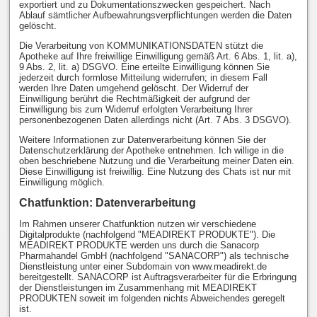
exportiert und zu Dokumentationszwecken gespeichert. Nach
Ablauf sämtlicher Aufbewahrungsverpflichtungen werden die Daten
gelöscht.
Die Verarbeitung von KOMMUNIKATIONSDATEN stützt die
Apotheke auf Ihre freiwillige Einwilligung gemäß Art. 6 Abs. 1, lit. a),
9 Abs. 2, lit. a) DSGVO. Eine erteilte Einwilligung können Sie
jederzeit durch formlose Mitteilung widerrufen; in diesem Fall
werden Ihre Daten umgehend gelöscht. Der Widerruf der
Einwilligung berührt die Rechtmäßigkeit der aufgrund der
Einwilligung bis zum Widerruf erfolgten Verarbeitung Ihrer
personenbezogenen Daten allerdings nicht (Art. 7 Abs. 3 DSGVO).
Weitere Informationen zur Datenverarbeitung können Sie der
Datenschutzerklärung der Apotheke entnehmen. Ich willige in die
oben beschriebene Nutzung und die Verarbeitung meiner Daten ein.
Diese Einwilligung ist freiwillig. Eine Nutzung des Chats ist nur mit
Einwilligung möglich.
Chatfunktion: Datenverarbeitung
Im Rahmen unserer Chatfunktion nutzen wir verschiedene
Digitalprodukte (nachfolgend "MEADIREKT PRODUKTE"). Die
MEADIREKT PRODUKTE werden uns durch die Sanacorp
Pharmahandel GmbH (nachfolgend "SANACORP") als technische
Dienstleistung unter einer Subdomain von www.meadirekt.de
bereitgestellt. SANACORP ist Auftragsverarbeiter für die Erbringung
der Dienstleistungen im Zusammenhang mit MEADIREKT
PRODUKTEN soweit im folgenden nichts Abweichendes geregelt
ist.