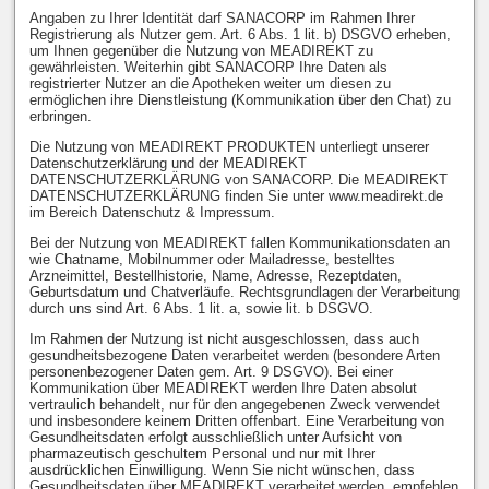
Angaben zu Ihrer Identität darf SANACORP im Rahmen Ihrer
Registrierung als Nutzer gem. Art. 6 Abs. 1 lit. b) DSGVO erheben,
um Ihnen gegenüber die Nutzung von MEADIREKT zu
gewährleisten. Weiterhin gibt SANACORP Ihre Daten als
registrierter Nutzer an die Apotheken weiter um diesen zu
ermöglichen ihre Dienstleistung (Kommunikation über den Chat) zu
erbringen.
Die Nutzung von MEADIREKT PRODUKTEN unterliegt unserer
Datenschutzerklärung und der MEADIREKT
DATENSCHUTZERKLÄRUNG von SANACORP. Die MEADIREKT
DATENSCHUTZERKLÄRUNG finden Sie unter www.meadirekt.de
im Bereich Datenschutz & Impressum.
Bei der Nutzung von MEADIREKT fallen Kommunikationsdaten an
wie Chatname, Mobilnummer oder Mailadresse, bestelltes
Arzneimittel, Bestellhistorie, Name, Adresse, Rezeptdaten,
Geburtsdatum und Chatverläufe. Rechtsgrundlagen der Verarbeitung
durch uns sind Art. 6 Abs. 1 lit. a, sowie lit. b DSGVO.
Im Rahmen der Nutzung ist nicht ausgeschlossen, dass auch
gesundheitsbezogene Daten verarbeitet werden (besondere Arten
personenbezogener Daten gem. Art. 9 DSGVO). Bei einer
Kommunikation über MEADIREKT werden Ihre Daten absolut
vertraulich behandelt, nur für den angegebenen Zweck verwendet
und insbesondere keinem Dritten offenbart. Eine Verarbeitung von
Gesundheitsdaten erfolgt ausschließlich unter Aufsicht von
pharmazeutisch geschultem Personal und nur mit Ihrer
ausdrücklichen Einwilligung. Wenn Sie nicht wünschen, dass
Gesundheitsdaten über MEADIREKT verarbeitet werden, empfehlen